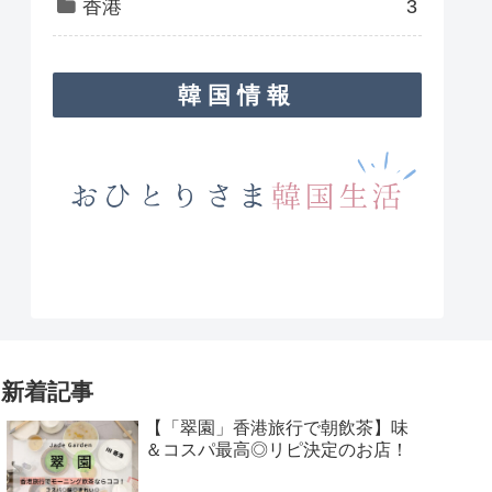
香港
3
韓国情報
新着記事
【「翠園」香港旅行で朝飲茶】味
＆コスパ最高◎リピ決定のお店！