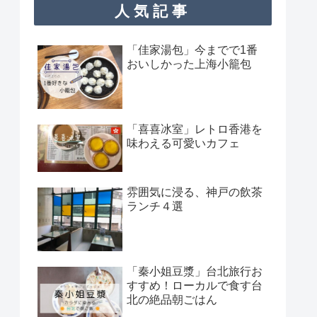
人気記事
「佳家湯包」今までで1番
おいしかった上海小籠包
「喜喜冰室」レトロ香港を
味わえる可愛いカフェ
雰囲気に浸る、神戸の飲茶
ランチ４選
「秦小姐豆漿」台北旅行お
すすめ！ローカルで食す台
北の絶品朝ごはん