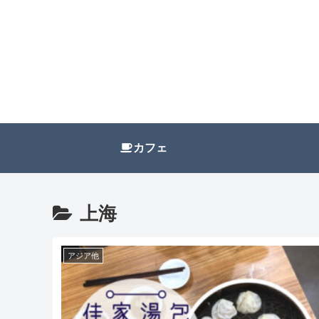
カフェ
上海
アジア他