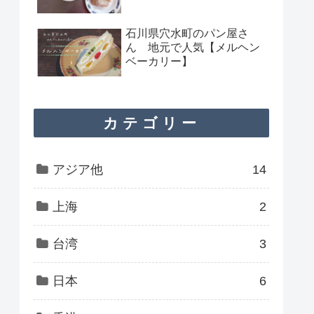
石川県穴水町のパン屋さ
ん 地元で人気【メルヘン
ベーカリー】
カテゴリー
アジア他
14
上海
2
台湾
3
日本
6